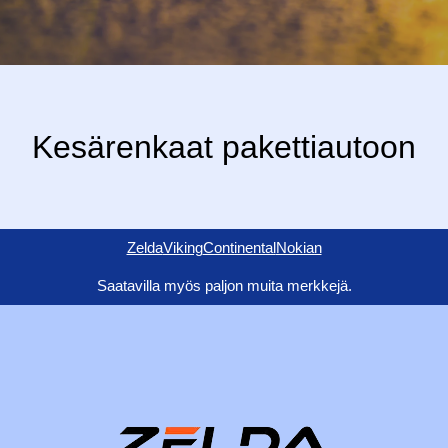
Kesärenkaat pakettiautoon
Zelda
Viking
Continental
Nokian
Saatavilla myös paljon muita merkkejä.